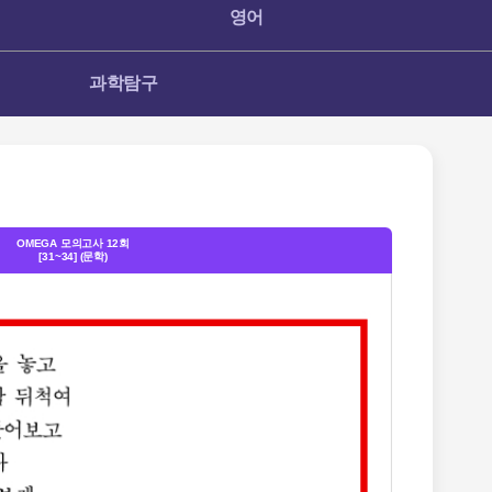
영어
과학탐구
OMEGA 모의고사 12회
[31~34] (문학)