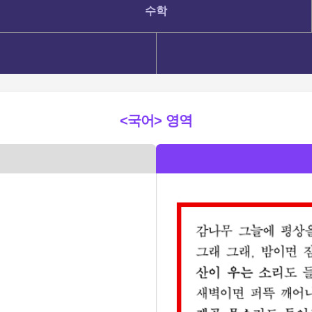
수학
<국어> 영역
험