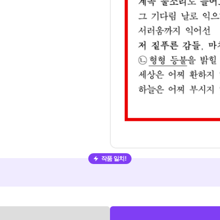
작품 일치!
험