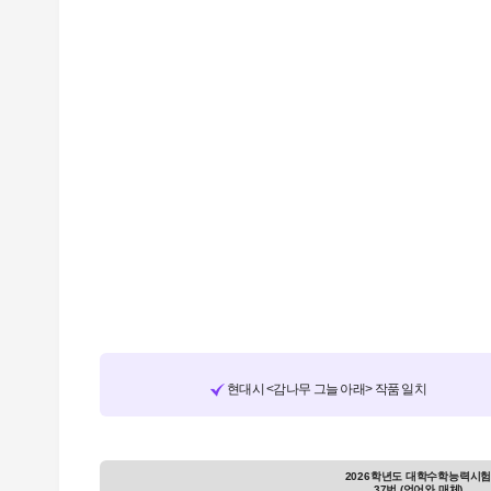
현대시 <감나무 그늘 아래> 작품 일치
2026학년도 대학수학능력시
37번 (언어와 매체)