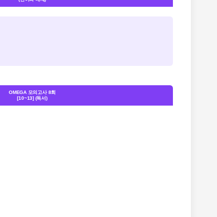
OMEGA 모의고사 8회
[10~13] (독서)