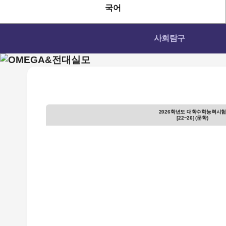
국어
사회탐구
2026학년도 대학수학능력시
[22~26] (문학)