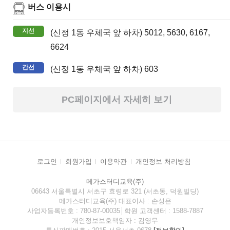
버스 이용시
지선
(신정 1동 우체국 앞 하차) 5012, 5630, 6167,
6624
간선
(신정 1동 우체국 앞 하차) 603
PC페이지에서 자세히 보기
로그인
회원가입
이용약관
개인정보 처리방침
메가스터디교육(주)
06643 서울특별시 서초구 효령로 321 (서초동, 덕원빌딩)
메가스터디교육(주) 대표이사 : 손성은
사업자등록번호 : 780-87-00035│학원 고객센터 : 1588-7887
개인정보보호책임자 : 김영무