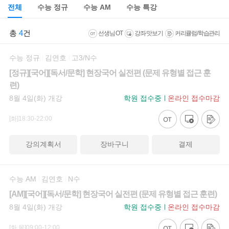
전체
수능 정규
수능 AM
수능 특강
총
4
건
선생님 OT
강좌 맛보기
커리큘럼/학습관리
수능 정규
김연호
고3/N수
[정규][국어][독서/문학] 현장국어 실전편 (문제 유형별 접근 훈
련)
8월 4일(화) 개강
학원 접수중
온라인 접수마감
[화]18:30-22:00
강의계획서
장바구니
결제
수능 AM
김연호
N수
[AM][국어][독서/문학] 현장국어 실전편 (문제 유형별 접근 훈련)
8월 4일(화) 개강
학원 접수중
온라인 접수마감
[화,목]09:00-12:00