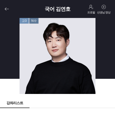
국어 김연호
프로필
선생님 영상
고3
N수
강좌리스트