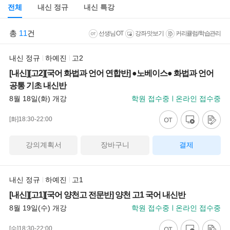
전체
내신 정규
내신 특강
총
11
건
선생님 OT
강좌 맛보기
커리큘럼/학습관리
내신 정규
하예진
고2
[내신][고2][국어 화법과 언어 연합반] ●노베이스● 화법과 언어
공통 기초 내신반
8월 18일(화) 개강
학원 접수중
온라인 접수중
[화]18:30-22:00
강의계획서
장바구니
결제
내신 정규
하예진
고1
[내신][고1][국어 양천고 전문반] 양천 고1 국어 내신반
8월 19일(수) 개강
학원 접수중
온라인 접수중
[수]18:30-22:00