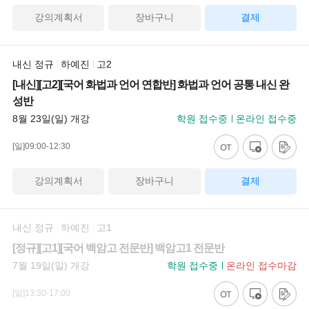
강의계획서
장바구니
결제
내신 정규
하예진
고2
[내신][고2][국어 화법과 언어 연합반] 화법과 언어 공통 내신 완
성반
8월 23일(일) 개강
학원 접수중
온라인 접수중
[일]09:00-12:30
강의계획서
장바구니
결제
내신 정규
하예진
고1
[정규][고1][국어 백암고 전문반] 백암고1 전문반
7월 19일(일) 개강
학원 접수중
온라인 접수마감
[일]13:30-17:00