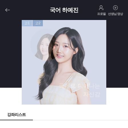
국어 하예진
프로필
선생님 영상
고1
고2
국어로 피어나는
자신감
강좌리스트