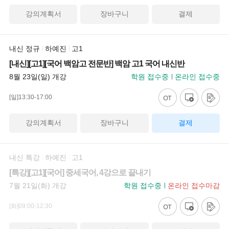
강의계획서
장바구니
결제
내신 정규
하예진
고1
[내신][고1][국어 백암고 전문반] 백암 고1 국어 내신반
8월 23일(일) 개강
학원 접수중
온라인 접수중
[일]13:30-17:00
강의계획서
장바구니
결제
내신 특강
하예진
고1
[특강][고1][국어] 중세국어, 4강으로 끝내기
7월 21일(화) 개강
학원 접수중
온라인 접수마감
[화]09:00-12:30