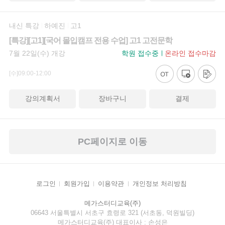
내신 특강
하예진
고1
[특강][고1][국어 몰입캠프 전용 수업] 고1 고전문학
7월 22일(수) 개강
학원 접수중
온라인 접수마감
[수]09:00-12:00
강의계획서
장바구니
결제
PC페이지로 이동
로그인
회원가입
이용약관
개인정보 처리방침
메가스터디교육(주)
06643 서울특별시 서초구 효령로 321 (서초동, 덕원빌딩)
메가스터디교육(주) 대표이사 : 손성은