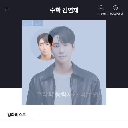
수학 김연재
프로필
선생님 영상
고1
고2
수학의 능력자가 되는 법!
강좌리스트