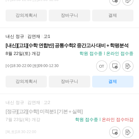
강의계획서
장바구니
결제
내신 정규
김연재
고1
[내신][고1][수학 연합반] 공통수학2 중간고사 대비 + 학평분석
8월 22일(토) 개강
학원 접수중
온라인 접수중
[수]18:30-22:00
[토]09:00-12:30
강의계획서
장바구니
결제
내신 정규
김연재
고2
[정규][고2][수학] 미적분1 [기본 + 실력]
7월 23일(목) 개강
학원 접수중
온라인 접수마감
[목,토]18:30-22:00