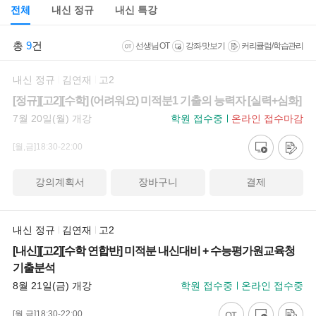
전체
내신 정규
내신 특강
총
9
건
선생님 OT
강좌 맛보기
커리큘럼/학습관리
내신 정규
김연재
고2
[정규][고2][수학] (어려워요) 미적분1 기출의 능력자 [실력+심화]
7월 20일(월) 개강
학원 접수중
온라인 접수마감
[월,금]18:30-22:00
강의계획서
장바구니
결제
내신 정규
김연재
고2
[내신][고2][수학 연합반] 미적분 내신대비 + 수능평가원교육청
기출분석
8월 21일(금) 개강
학원 접수중
온라인 접수중
[월,금]18:30-22:00