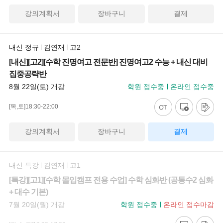
강의계획서
장바구니
결제
내신 정규
김연재
고2
[내신][고2][수학 진명여고 전문반] 진명여고2 수능 + 내신 대비
집중공략반
8월 22일(토) 개강
학원 접수중
온라인 접수중
[목,토]18:30-22:00
강의계획서
장바구니
결제
내신 특강
김연재
고1
[특강][고1][수학 몰입캠프 전용 수업] 수학 심화반 (공통수2 심화
+ 대수 기본)
7월 20일(월) 개강
학원 접수중
온라인 접수마감