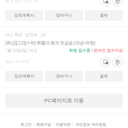
[월,수,금]13:30-17:00
강의계획서
장바구니
결제
내신 특강
김연재
고2
[특강][고2][수학] 확률과 통계 첫걸음 (개념+유형)
7월 19일(일) 개강
학원 접수중
온라인 접수마감
[일]13:30-17:00
강의계획서
장바구니
결제
PC페이지로 이동
로그인
회원가입
이용약관
개인정보 처리방침