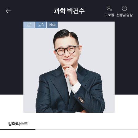
과학 박건수
프로필
선생님 영상
고1
고3
N수
강좌리스트