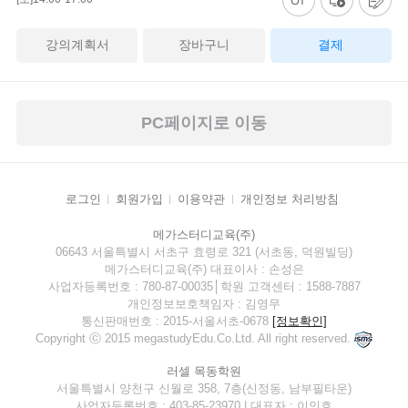
강의계획서
장바구니
결제
PC페이지로 이동
로그인
회원가입
이용약관
개인정보 처리방침
메가스터디교육(주)
06643 서울특별시 서초구 효령로 321 (서초동, 덕원빌딩)
메가스터디교육(주) 대표이사 : 손성은
사업자등록번호 : 780-87-00035│학원 고객센터 : 1588-7887
개인정보보호책임자 : 김영무
통신판매번호 : 2015-서울서초-0678
[정보확인]
Copyright ⓒ 2015 megastudyEdu.Co.Ltd. All right reserved.
러셀 목동학원
서울특별시 양천구 신월로 358, 7층(신정동, 남부필타운)
사업자등록번호 : 403-85-23970 | 대표자 : 이인호