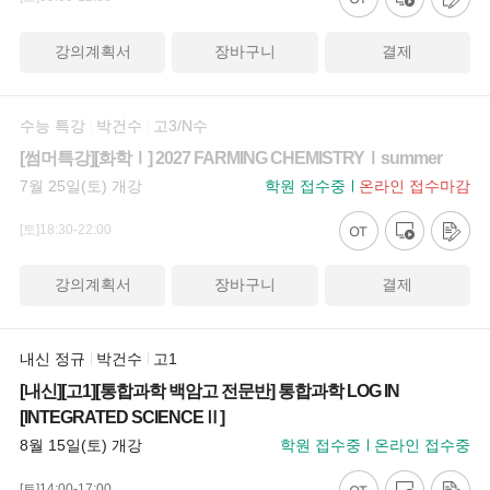
강의계획서
장바구니
결제
수능 특강
박건수
고3/N수
[썸머특강][화학Ⅰ] 2027 FARMING CHEMISTRYⅠsummer
7월 25일(토) 개강
학원 접수중
온라인 접수마감
[토]18:30-22:00
강의계획서
장바구니
결제
내신 정규
박건수
고1
[내신][고1][통합과학 백암고 전문반] 통합과학 LOG IN
[INTEGRATED SCIENCEⅡ]
8월 15일(토) 개강
학원 접수중
온라인 접수중
[토]14:00-17:00