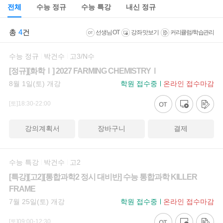
전체
수능 정규
수능 특강
내신 정규
총
4
건
선생님 OT
강좌 맛보기
커리큘럼/학습관리
수능 정규
박건수
고3/N수
[정규][화학Ⅰ] 2027 FARMING CHEMISTRYⅠ
8월 1일(토) 개강
학원 접수중
온라인 접수마감
[토]18:30-22:00
강의계획서
장바구니
결제
수능 특강
박건수
고2
[특강][고2][통합과학2 정시 대비반] 수능 통합과학 KILLER
FRAME
7월 25일(토) 개강
학원 접수중
온라인 접수마감
[토]09:00-12:30