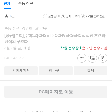
전체
수능 정규
총
1
건
선생님 OT
강좌 맛보기
커리큘럼/학습관리
수능 정규
강영찬
고3/N수
[정규][수학][수학1,2] ONSET × CONVERGENCE: 실전 훈련과
관점의 구조화
8월 7일(금) 개강
학원 접수중
온라인 접수마감
[금]18:30-22:00
강의계획서
장바구니
결제
PC페이지로 이동