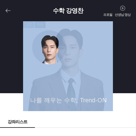
수학 강영찬
프로필
선생님 영상
고3
N수
나를 깨우는 수학, Trend-ON
강좌리스트