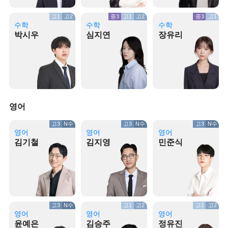
고1
고2
중3
고1
고2
중3
고1
수학
수학
수학
박시우
심지연
장유리
영어
고3
N수
고3
N수
고3
N수
영어
영어
영어
김기철
김지영
민준식
고3
N수
고1
고2
고1
고2
영어
영어
영어
윤예은
김승주
정유진