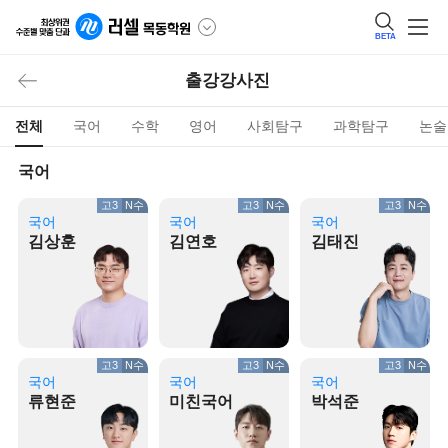
BETA
출강강사진
전체
국어
수학
영어
사회탐구
과학탐구
논술
국어
고3
N수
고3
N수
고3
N수
국어
국어
국어
김상훈
김연호
김태진
고3
N수
고3
N수
고3
N수
국어
국어
국어
류현준
미친국어
박석준