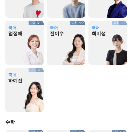
고3
N수
고3
N수
고1
고2
국어
국어
국어
엄정애
전이수
최미성
고1
고2
국어
하예진
수학