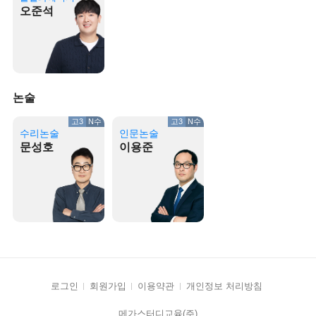
오준석
논술
고3
N수
고3
N수
수리논술
인문논술
문성호
이용준
로그인
회원가입
이용약관
개인정보 처리방침
메가스터디교육(주)