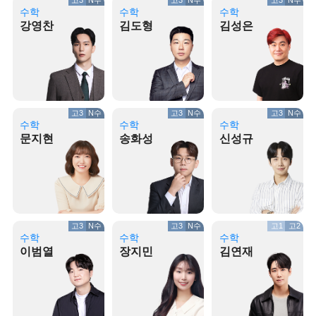
고3
N수
고3
N수
고3
N수
수학
수학
수학
강영찬
김도형
김성은
고3
N수
고3
N수
고3
N수
수학
수학
수학
문지현
송화성
신성규
고3
N수
고3
N수
고1
고2
수학
수학
수학
이범열
장지민
김연재