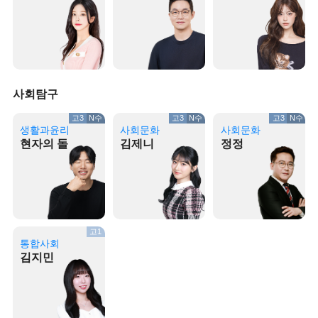
사회탐구
고3
N수
고3
N수
고3
N수
생활과윤리
사회문화
사회문화
현자의 돌
김제니
정정
고1
통합사회
김지민