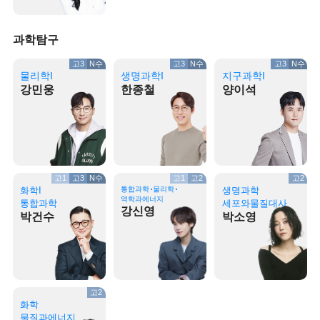
과학탐구
고3
N수
고3
N수
고3
N수
물리학I
생명과학I
지구과학I
강민웅
한종철
양이석
고1
고3
N수
고1
고2
고2
화학I
통합과학
물리학
생명과학
역학과에너지
통합과학
세포와물질대사
강신영
박건수
박소영
고2
화학
물질과에너지