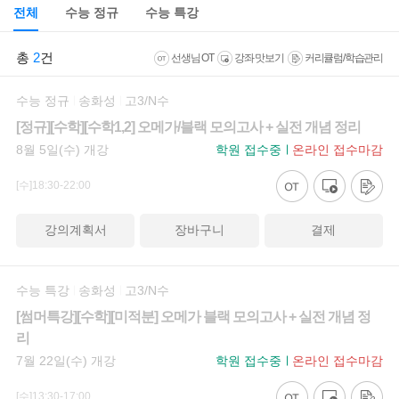
전체
수능 정규
수능 특강
총
2
건
선생님 OT
강좌 맛보기
커리큘럼/학습관리
수능 정규
송화성
고3/N수
[정규][수학][수학1,2] 오메가/블랙 모의고사 + 실전 개념 정리
8월 5일(수) 개강
학원 접수중
온라인 접수마감
[수]18:30-22:00
강의계획서
장바구니
결제
수능 특강
송화성
고3/N수
[썸머특강][수학][미적분] 오메가 블랙 모의고사 + 실전 개념 정
리
7월 22일(수) 개강
학원 접수중
온라인 접수마감
[수]13:30-17:00