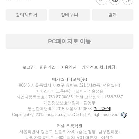
강의계획서
장바구니
결제
PC페이지로 이동
로그인
회원가입
이용약관
개인정보 처리방침
메가스터디교육(주)
06643 서울특별시 서초구 효령로 321 (서초동, 덕원빌딩)
메가스터디교육(주) 대표이사 : 손성은
사업자등록번호 : 780-87-00035│학원 고객센터 : 1588-7887
개인정보보호책임자 : 김영무
통신판매번호 : 2015-서울서초-0678
[정보확인]
Copyright ⓒ 2015 megastudyEdu.Co.Ltd. All right reserved.
러셀 목동학원
서울특별시 양천구 신월로 358, 7층(신정동, 남부필타운)
사업자등록번호 : 403-85-23970 | 대표자 : 이인호