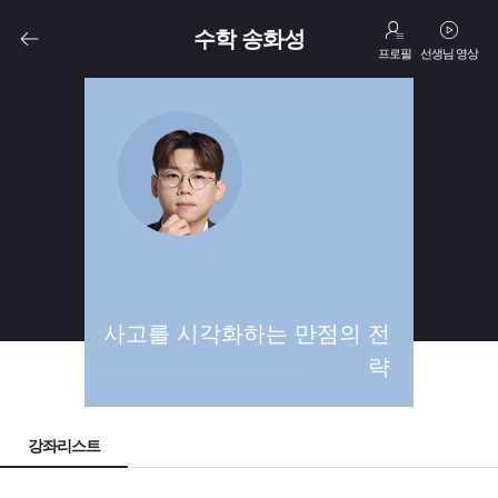
수학 송화성
프로필
선생님 영상
고3
N수
사고를 시각화하는 만점의 전
략
강좌리스트