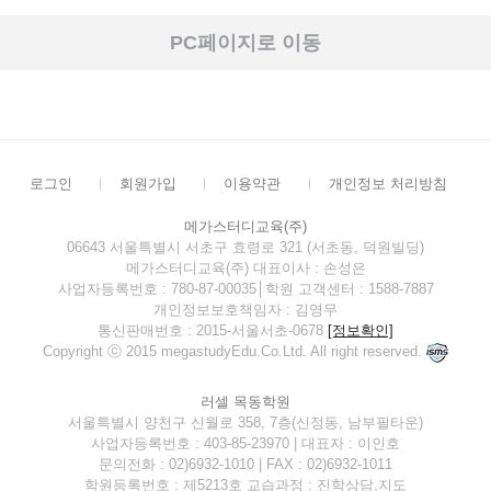
PC페이지로 이동
로그인
회원가입
이용약관
개인정보 처리방침
메가스터디교육(주)
06643 서울특별시 서초구 효령로 321 (서초동, 덕원빌딩)
메가스터디교육(주) 대표이사 : 손성은
사업자등록번호 : 780-87-00035│학원 고객센터 : 1588-7887
개인정보보호책임자 : 김영무
통신판매번호 : 2015-서울서초-0678
[정보확인]
Copyright ⓒ 2015 megastudyEdu.Co.Ltd. All right reserved.
러셀 목동학원
서울특별시 양천구 신월로 358, 7층(신정동, 남부필타운)
사업자등록번호 : 403-85-23970 | 대표자 : 이인호
문의전화 : 02)6932-1010 | FAX : 02)6932-1011
학원등록번호 : 제5213호 교습과정 : 진학상담,지도