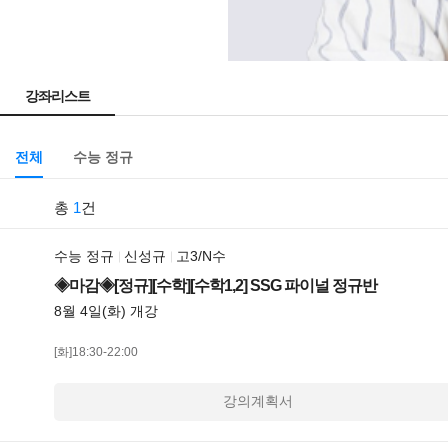
강좌리스트
전체
수능 정규
총
1
건
수능 정규
신성규
고3/N수
◈마감◈[정규][수학][수학1,2] SSG 파이널 정규반
8월 4일(화) 개강
[화]18:30-22:00
강의계획서